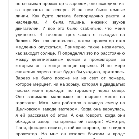
не связывал прожектор с заревом, оно исходило из-
за горизонта на севере. И на нем были темные
линии. Как будто летала беспорядочно ракета и
наследила. И была тишина, никаких звуков
двигателей. И все это было стабильно, что меня
удивляло. В течение трех часов я выходил на
балкон. Все так оставалось, потом прожектор стал
медленно опускаться. Примерно также незаметно,
как заходит солнце. Я определял это по расстоянию
между девятиэтажным домом и прожектором, за
которым он в конце концов скрылся. И по мере
снижения зарево тоже будто бы уходило, пряталось.
Зарево не было похоже ни на свет от пожара,
которое мерцает, ни на зорьку, которая в двадцатых
числах июня проходит по горизонту через север.
Оно занимало маленькое по ширине место на
горизонте. Мать моя работала в ночную смену на
Щелковском заводе вахтером. Когда она вернулась,
я ей рассказал об этом. А она говорит, когда они
обходили завод, напарница ей говорит: «Смотри,
Паня, фонарик висит», в той же стороне, где я видел
прожектор. Но мне он казался близким и вроде