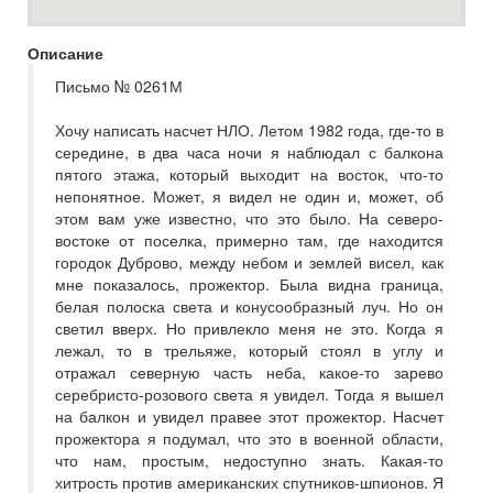
Описание
Письмо № 0261М
Хочу написать насчет НЛО. Летом 1982 года, где-то в
середине, в два часа ночи я наблюдал с балкона
пятого этажа, который выходит на восток, что-то
непонятное. Может, я видел не один и, может, об
этом вам уже известно, что это было. На северо-
востоке от поселка, примерно там, где находится
городок Дуброво, между небом и землей висел, как
мне показалось, прожектор. Была видна граница,
белая полоска света и конусообразный луч. Но он
светил вверх. Но привлекло меня не это. Когда я
лежал, то в трельяже, который стоял в углу и
отражал северную часть неба, какое-то зарево
серебристо-розового света я увидел. Тогда я вышел
на балкон и увидел правее этот прожектор. Насчет
прожектора я подумал, что это в военной области,
что нам, простым, недоступно знать. Какая-то
хитрость против американских спутников-шпионов. Я