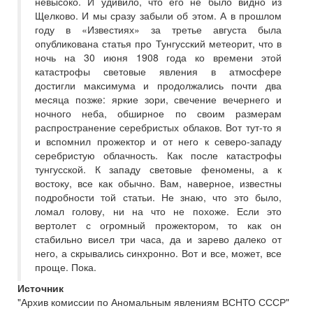
невысоко. И удивило, что его не было видно из
Щелково. И мы сразу забыли об этом. А в прошлом
году в «Известиях» за третье августа была
опубликована статья про Тунгусский метеорит, что в
ночь на 30 июня 1908 года ко времени этой
катастрофы световые явления в атмосфере
достигли максимума и продолжались почти два
месяца позже: яркие зори, свечение вечернего и
ночного неба, обширное по своим размерам
распространение серебристых облаков. Вот тут-то я
и вспомнил прожектор и от него к северо-западу
серебристую облачность. Как после катастрофы
тунгусской. К западу световые феномены, а к
востоку, все как обычно. Вам, наверное, известны
подробности той статьи. Не знаю, что это было,
ломал голову, ни на что не похоже. Если это
вертолет с огромный прожектором, то как он
стабильно висел три часа, да и зарево далеко от
него, а скрывались синхронно. Вот и все, может, все
проще. Пока.
Источник
"Архив комиссии по Аномальным явлениям ВСНТО СССР"