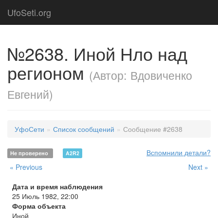
UfoSeti.org
№2638. Иной Нло над
регионом
(Автор: Вдовиченко
Евгений)
УфоСети
Список сообщений
Сообщение #2638
Вспомнили детали?
Не проверено
A2R2
« Previous
Next »
Дата и время наблюдения
25 Июль 1982, 22:00
Форма объекта
Иной