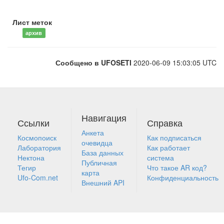
Лист меток
архив
Сообщено в UFOSETI
2020-06-09 15:03:05 UTC
Навигация
Ссылки
Справка
Анкета
Космопоиск
Как подписаться
очевидца
Лаборатория
Как работает
База данных
Нектона
система
Публичная
Тегир
Что такое AR код?
карта
Ufo-Com.net
Конфиденциальность
Внешний API